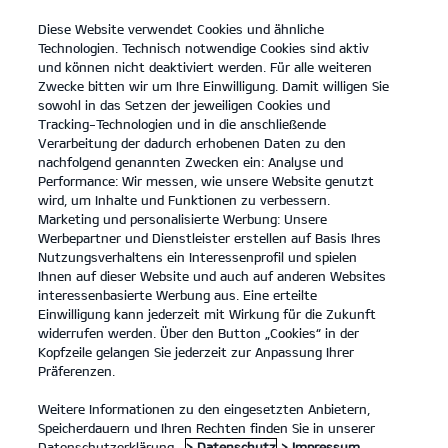
Diese Website verwendet Cookies und ähnliche
open
Technologien. Technisch notwendige Cookies sind aktiv
menu
und können nicht deaktiviert werden. Für alle weiteren
KONTAKT
Zwecke bitten wir um Ihre Einwilligung. Damit willigen Sie
sowohl in das Setzen der jeweiligen Cookies und
Tracking-Technologien und in die anschließende
PROBEFAHRT
Verarbeitung der dadurch erhobenen Daten zu den
nachfolgend genannten Zwecken ein: Analyse und
Performance: Wir messen, wie unsere Website genutzt
wird, um Inhalte und Funktionen zu verbessern.
Marketing und personalisierte Werbung: Unsere
Werbepartner und Dienstleister erstellen auf Basis Ihres
Nutzungsverhaltens ein Interessenprofil und spielen
Ihnen auf dieser Website und auch auf anderen Websites
PBV Nutzfahrzeuge
interessenbasierte Werbung aus. Eine erteilte
Einwilligung kann jederzeit mit Wirkung für die Zukunft
widerrufen werden. Über den Button „Cookies“ in der
Modelle
Kopfzeile gelangen Sie jederzeit zur Anpassung Ihrer
Präferenzen.
Business
Weitere Informationen zu den eingesetzten Anbietern,
Speicherdauern und Ihren Rechten finden Sie in unserer
Datenschutzerklärung.
> Datenschutz
> Impressum