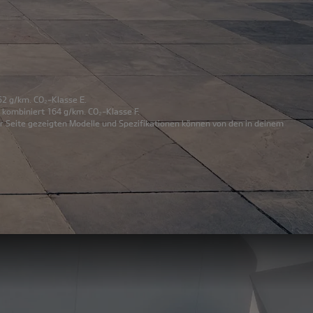
52 g/km. CO₂-Klasse E.
 kombiniert 164 g/km. CO₂-Klasse F.
r Seite gezeigten Modelle und Spezifikationen können von den in deinem