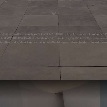
PS): Kraftstoffverbrauch kombiniert 6,7 l/100 km; CO₂-Emissionen kombiniert 1
32.4 kW (180 PS): Kraftstoffverbrauch kombiniert 7,2 l/100 km; CO₂-Emissionen
et. Das Endprodukt kann sich von den Abbildungen unterscheiden. Die auf diese