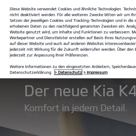
Diese Website verwendet Cookies und ähnliche Technologien. Techni
open
nicht deaktiviert werden. Für alle weiteren Zwecke bitten wir um Ihr
menu
Setzen der jeweiligen Cookies und Tracking-Technologien und in die
erhobenen Daten zu den nachfolgend genannten Zwecken ein: Analy
Website genutzt wird, um Inhalte und Funktionen zu verbessern. Ma
Werbepartner und Dienstleister erstellen auf Basis Ihres Nutzungsve
Der Kia K4
Entdecken
auf dieser Website und auch auf anderen Websites interessenbasiert
jederzeit mit Wirkung für die Zukunft widerrufen werden. Über den B
jederzeit zur Anpassung Ihrer Präferenzen.
MODELLE
K4
DER KIA K4
Weitere Informationen zu den eingesetzten Anbietern, Speicherdauer
Datenschutzerklärung.
> Datenschutz
> Impressum
Der neue Kia K4
Komfort in jedem Detail.