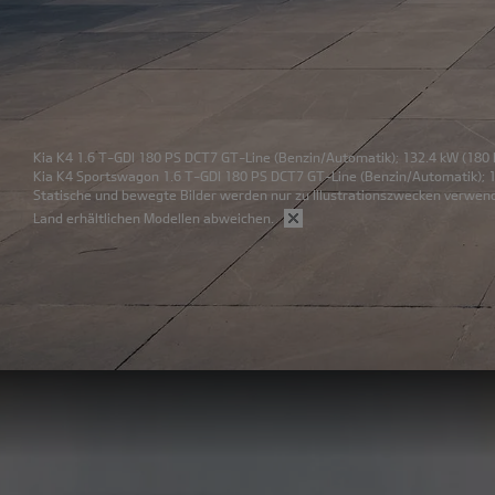
Kia K4 1.6 T-GDI 180 PS DCT7 GT-Line
(Benzin/Automatik); 132.4 kW (180 
Kia K4 Sportswagon 1.6 T-GDI 180 PS DCT7 GT-Line
(Benzin/Automatik); 1
Statische und bewegte Bilder werden nur zu Illustrationszwecken verwend
Land erhältlichen Modellen abweichen.