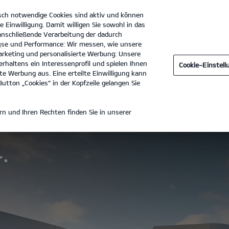
sch notwendige Cookies sind aktiv und können
e Einwilligung. Damit willigen Sie sowohl in das
 anschließende Verarbeitung der dadurch
se und Performance: Wir messen, wie unsere
PS Union GmbH
Tel. :
0345 - 212910
rketing und personalisierte Werbung: Unsere
rhaltens ein Interessenprofil und spielen Ihnen
Cookie-Einstel
e Werbung aus. Eine erteilte Einwilligung kann
utton „Cookies“ in der Kopfzeile gelangen Sie
n und Ihren Rechten finden Sie in unserer
.