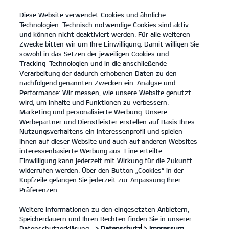
Diese Website verwendet Cookies und ähnliche
open
Technologien. Technisch notwendige Cookies sind aktiv
menu
und können nicht deaktiviert werden. Für alle weiteren
KONTAKT
Zwecke bitten wir um Ihre Einwilligung. Damit willigen Sie
sowohl in das Setzen der jeweiligen Cookies und
Tracking-Technologien und in die anschließende
Der neue Kia XCeed
Verarbeitung der dadurch erhobenen Daten zu den
nachfolgend genannten Zwecken ein: Analyse und
...
...
DER NEUE KIA XCEED
Performance: Wir messen, wie unsere Website genutzt
wird, um Inhalte und Funktionen zu verbessern.
Marketing und personalisierte Werbung: Unsere
Werbepartner und Dienstleister erstellen auf Basis Ihres
Nutzungsverhaltens ein Interessenprofil und spielen
Ihnen auf dieser Website und auch auf anderen Websites
interessenbasierte Werbung aus. Eine erteilte
Einwilligung kann jederzeit mit Wirkung für die Zukunft
widerrufen werden. Über den Button „Cookies“ in der
Kopfzeile gelangen Sie jederzeit zur Anpassung Ihrer
Präferenzen.
Weitere Informationen zu den eingesetzten Anbietern,
Speicherdauern und Ihren Rechten finden Sie in unserer
Datenschutzerklärung.
> Datenschutz
> Impressum