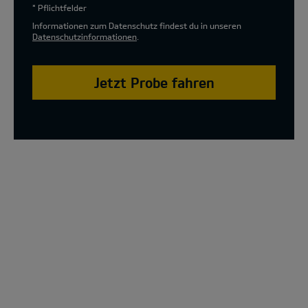
* Pflichtfelder
Informationen zum Datenschutz findest du in unseren
Datenschutzinformationen
.
Jetzt Probe fahren
The new Kia XCeed Special Edition Model