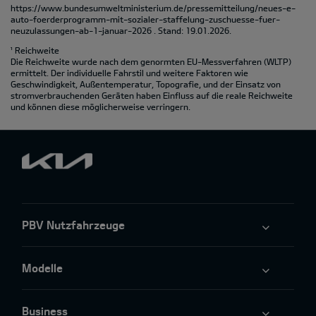
https://www.bundesumweltministerium.de/pressemitteilung/neues-e-
auto-foerderprogramm-mit-sozialer-staffelung-zuschuesse-fuer-
neuzulassungen-ab-1-januar-2026
. Stand: 19.01.2026.
¹ Reichweite
Die Reichweite wurde nach dem genormten EU-Messverfahren (WLTP)
ermittelt. Der individuelle Fahrstil und weitere Faktoren wie
Geschwindigkeit, Außentemperatur, Topografie‚ und der Einsatz von
stromverbrauchenden Geräten haben Einfluss auf die reale Reichweite
und können diese möglicherweise verringern.
PBV Nutzfahrzeuge
Modelle
Business