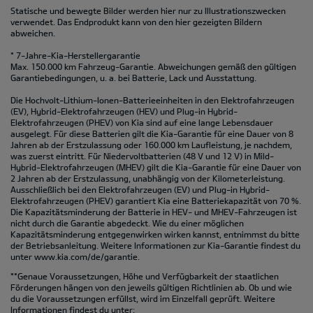
Statische und bewegte Bilder werden hier nur zu Illustrationszwecken
verwendet. Das Endprodukt kann von den hier gezeigten Bildern
abweichen.
* 7-Jahre-Kia-Herstellergarantie
Max. 150.000 km Fahrzeug-Garantie. Abweichungen gemäß den gültigen
Garantiebedingungen, u. a. bei Batterie, Lack und Ausstattung.
Die Hochvolt-Lithium-Ionen-Batterieeinheiten in den Elektrofahrzeugen
(EV), Hybrid-Elektrofahrzeugen (HEV) und Plug-in Hybrid-
Elektrofahrzeugen (PHEV) von Kia sind auf eine lange Lebensdauer
ausgelegt. Für diese Batterien gilt die Kia-Garantie für eine Dauer von 8
Jahren ab der Erstzulassung oder 160.000 km Laufleistung, je nachdem,
was zuerst eintritt. Für Niedervoltbatterien (48 V und 12 V) in Mild-
Hybrid-Elektrofahrzeugen (MHEV) gilt die Kia-Garantie für eine Dauer von
2 Jahren ab der Erstzulassung, unabhängig von der Kilometerleistung.
Ausschließlich bei den Elektrofahrzeugen (EV) und Plug-in Hybrid-
Elektrofahrzeugen (PHEV) garantiert Kia eine Batteriekapazität von 70 %.
Die Kapazitätsminderung der Batterie in HEV- und MHEV-Fahrzeugen ist
nicht durch die Garantie abgedeckt. Wie du einer möglichen
Kapazitätsminderung entgegenwirken wirken kannst, entnimmst du bitte
der Betriebsanleitung. Weitere Informationen zur Kia-Garantie findest du
unter
www.kia.com/de/garantie.
**Genaue Voraussetzungen, Höhe und Verfügbarkeit der staatlichen
Förderungen hängen von den jeweils gültigen Richtlinien ab. Ob und wie
du die Voraussetzungen erfüllst, wird im Einzelfall geprüft. Weitere
Informationen findest du unter: