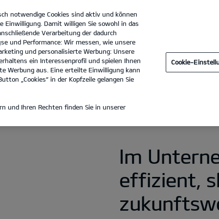
sch notwendige Cookies sind aktiv und können
e Einwilligung. Damit willigen Sie sowohl in das
 anschließende Verarbeitung der dadurch
se und Performance: Wir messen, wie unsere
PS Union GmbH
Tel. :
0345 - 212910
rketing und personalisierte Werbung: Unsere
rhaltens ein Interessenprofil und spielen Ihnen
Cookie-Einstel
Zu Hause laden
Öffentliches Laden
Laden im Unterne
e Werbung aus. Eine erteilte Einwilligung kann
utton „Cookies“ in der Kopfzeile gelangen Sie
EN IM UNTERNEHMEN
n und Ihren Rechten finden Sie in unserer