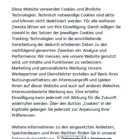
Diese Website verwendet Cookies und ähnliche
open
Technologien. Technisch notwendige Cookies sind aktiv
menu
und können nicht deaktiviert werden. Für alle weiteren
KONTAKT
Zwecke bitten wir um Ihre Einwilligung. Damit willigen Sie
sowohl in das Setzen der jeweiligen Cookies und
Tracking-Technologien und in die anschließende
Der Kia Sorento
Probefahrt
Verarbeitung der dadurch erhobenen Daten zu den
nachfolgend genannten Zwecken ein: Analyse und
...
...
DER KIA SORENTO
Performance: Wir messen, wie unsere Website genutzt
Der Kia Sorento.
wird, um Inhalte und Funktionen zu verbessern.
Marketing und personalisierte Werbung: Unsere
Werbepartner und Dienstleister erstellen auf Basis Ihres
Stilvoll vorausfahren.
Nutzungsverhaltens ein Interessenprofil und spielen
Ihnen auf dieser Website und auch auf anderen Websites
interessenbasierte Werbung aus. Eine erteilte
Einwilligung kann jederzeit mit Wirkung für die Zukunft
widerrufen werden. Über den Button „Cookies“ in der
Kopfzeile gelangen Sie jederzeit zur Anpassung Ihrer
Präferenzen.
Weitere Informationen zu den eingesetzten Anbietern,
Speicherdauern und Ihren Rechten finden Sie in unserer
Datenschutzerklärung.
> Datenschutz
> Impressum